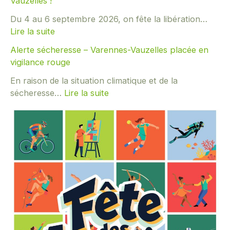
Vauzelles !
Du 4 au 6 septembre 2026, on fête la libération…
Lire la suite
:
Alerte sécheresse – Varennes-Vauzelles placée en
F
vigilance rouge
ê
t
En raison de la situation climatique et de la
o
sécheresse…
Lire la suite
n
:
s
A
e
l
n
e
s
r
e
t
m
e
b
s
l
é
e
c
l
h