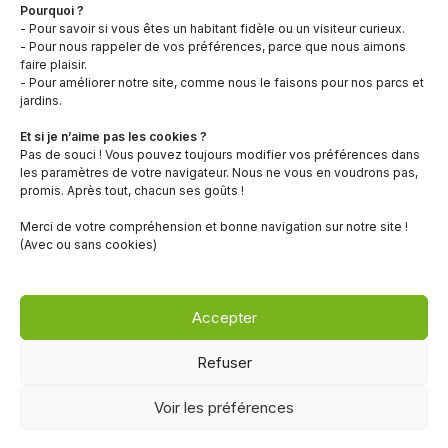
l
Pourquoi ?
58643 Varennes-Vauzelles Cedex
- Pour savoir si vous êtes un habitant fidèle ou un visiteur curieux.
a
03 86 71 61 71
- Pour nous rappeler de vos préférences, parce que nous aimons
n
faire plaisir.
c
- Pour améliorer notre site, comme nous le faisons pour nos parcs et
jardins.
e
Contactez-nous
r
Et si je n’aime pas les cookies ?
Politique de gestion de cookies
o
Pas de souci ! Vous pouvez toujours modifier vos préférences dans
Coordonnées et horaires des services
les paramètres de votre navigateur. Nous ne vous en voudrons pas,
u
En un clic
promis. Après tout, chacun ses goûts !
g
Charte graphique
e
Merci de votre compréhension et bonne navigation sur notre site !
(Avec ou sans cookies)
La ville
Les services
Les rendez-vous
Accepter
Démarches administratives
Centre aquatique Ilot Corail
Refuser
Voir les préférences
©2026 Ville Varennes-Vauzelles