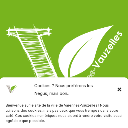
n
u
e
e
z
d
s
e
e
-
l
s
V
l
A
a
e
s
u
s
s
z
p
o
e
l
c
l
a
i
l
c
a
e
é
t
s
e
Cookies ? Nous préférons les
i
!
e
Négus, mais bon...
o
n
n
v
Bienvenue sur le site de la ville de Varennes-Vauzelles ! Nous
s
i
utilisons des cookies, mais pas ceux que vous trempez dans votre
café. Ces cookies numériques nous aident à rendre votre visite aussi
g
54 avenue Louis Fouchère
agréable que possible.
i
CS 90703