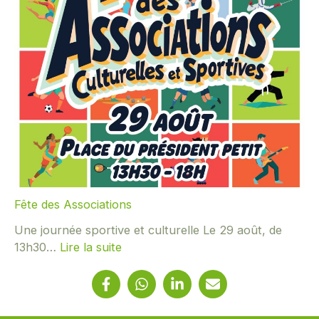
a
e
L
r
i
e
b
s
é
s
r
e
a
–
t
V
i
a
o
r
n
e
d
n
Fête des Associations
e
n
Une journée sportive et culturelle Le 29 août, de
V
e
13h30…
Lire la suite
a
s
:
r
-
F
e
V
ê
n
a
t