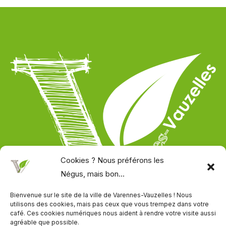
t
n
u
e
e
z
d
s
e
e
-
l
s
V
l
A
a
e
s
u
s
s
z
p
o
e
l
c
l
a
i
l
c
a
e
é
t
s
e
Cookies ? Nous préférons les
i
!
e
Négus, mais bon...
o
n
n
v
Bienvenue sur le site de la ville de Varennes-Vauzelles ! Nous
s
i
utilisons des cookies, mais pas ceux que vous trempez dans votre
café. Ces cookies numériques nous aident à rendre votre visite aussi
g
54 avenue Louis Fouchère
agréable que possible.