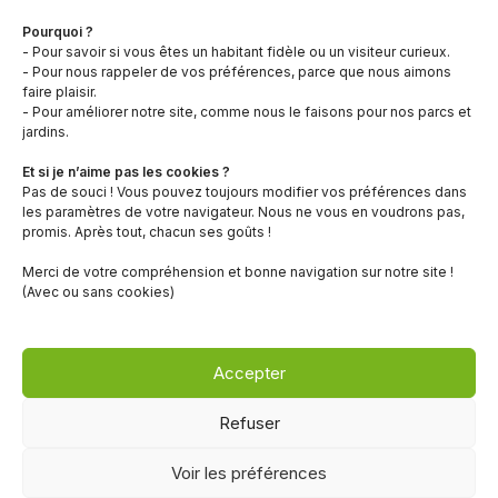
i
CS 90703
l
Pourquoi ?
58643 Varennes-Vauzelles Cedex
- Pour savoir si vous êtes un habitant fidèle ou un visiteur curieux.
a
03 86 71 61 71
- Pour nous rappeler de vos préférences, parce que nous aimons
n
faire plaisir.
c
- Pour améliorer notre site, comme nous le faisons pour nos parcs et
jardins.
e
Contactez-nous
r
Et si je n’aime pas les cookies ?
Politique de gestion de cookies
o
Pas de souci ! Vous pouvez toujours modifier vos préférences dans
Coordonnées et horaires des services
les paramètres de votre navigateur. Nous ne vous en voudrons pas,
u
En un clic
promis. Après tout, chacun ses goûts !
g
Charte graphique
e
Merci de votre compréhension et bonne navigation sur notre site !
(Avec ou sans cookies)
La ville
Les services
Les rendez-vous
Accepter
Démarches administratives
Centre aquatique Ilot Corail
Refuser
Voir les préférences