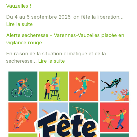
Vauzelles !
Du 4 au 6 septembre 2026, on fête la libération…
Lire la suite
:
Alerte sécheresse – Varennes-Vauzelles placée en
F
vigilance rouge
ê
t
En raison de la situation climatique et de la
o
sécheresse…
Lire la suite
n
:
s
A
e
l
n
e
s
r
e
t
m
e
b
s
l
é
e
c