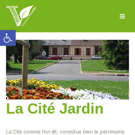
Aller
au
Mai
contenu
Ouvrir la barre d’outils
Men
La Cité Jardin
La Cité comme l’on dit, constitue bien le patrimoine